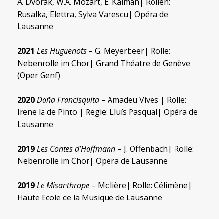
A. Dvorak, W.A. Mozart, E. Kalman| Rollen:
Rusalka, Elettra, Sylva Varescu| Opéra de
Lausanne
2021
Les Huguenots
– G. Meyerbeer| Rolle:
Nebenrolle im Chor| Grand Théatre de Genève
(Oper Genf)
2020
Doña Francisquita
– Amadeu Vives | Rolle:
Irene la de Pinto | Regie: Lluís Pasqual| Opéra de
Lausanne
2019
Les Contes d’Hoffmann
– J. Offenbach| Rolle:
Nebenrolle im Chor| Opéra de Lausanne
2019
Le Misanthrope
– Molière| Rolle: Célimène|
Haute Ecole de la Musique de Lausanne