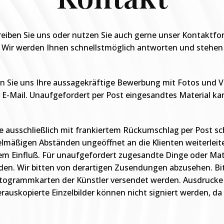
reiben Sie uns oder nutzen Sie auch gerne unser Kontaktfo
 Wir werden Ihnen schnellstmöglich antworten und stehen 
n Sie uns Ihre aussagekräftige Bewerbung mit Fotos und V
 E-Mail. Unaufgefordert per Post eingesandtes Material kan
e ausschließlich mit frankiertem Rückumschlag per Post sch
elmäßigen Abständen ungeöffnet an die Klienten weiterleite
m Einfluß. Für unaufgefordert zugesandte Dinge oder Mate
. Wir bitten von derartigen Zusendungen abzusehen. Bit
 Autogrammkarten der Künstler versendet werden. Ausdruck
rauskopierte Einzelbilder können nicht signiert werden, da